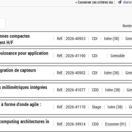
» Conserver ces critères via :
Alerte
Nombre
tennes compactes
Réf. : 2026-40953
CDI
Isère (38)
Gre
ent H/F
puissance pour application
Réf. : 2026-41190
CDI
Grenoble
gration de capteurs
Réf. : 2026-40952
CDI
Isère (38)
Gre
 millimétriques intégrées
Réf. : 2026-41077
CDD
Isère (38)
Gre
 à forme d'onde agile :
Réf. : 2026-41170
Stage
Isère (38)
G
computing architectures in
Réf. : 2026-39914
CDD
Essonne (91)