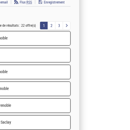
 email
Flux
RSS
Enregistrement
1
2
3
 de résultats :
22 offre(s)
noble
noble
noble
renoble
Saclay