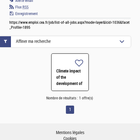
Alerte email
Flux
RSS
Enregistrement
https://www.emploi.cea.fr/job/list-of-all-jobs.aspx?mode=layer&lcid=1036&facet
_Profile=1895
Affiner ma recherche
Climate impact
of the
development of
methane and
hydrogen
Nombre de résultats :
1 offre(s)
pathways
towards 2050
1
H/F
Mentions légales
Cookies