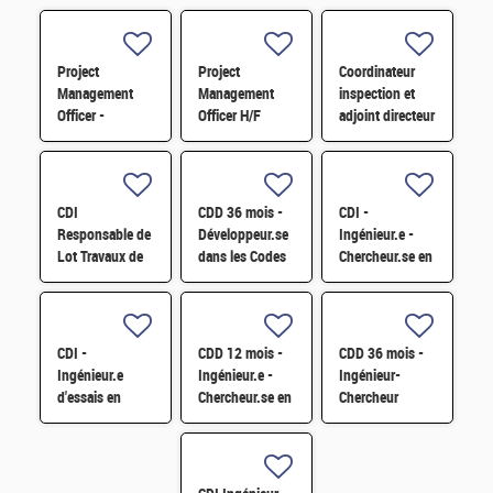
Project
Project
Coordinateur
Management
Management
inspection et
Officer -
Officer H/F
adjoint directeur
Référent Cost
qualité/inspection
Engineering H/F
– Projet RJH
H/F
CDI
CDD 36 mois -
CDI -
Responsable de
Développeur.se
Ingénieur.e -
Lot Travaux de
dans les Codes
Chercheur.se en
Démantèlement
de Traitement
caractérisation
- Projet EPOC
des Données
des matériaux
H/F
Nucléaires et
par sonde
Monte-Carlo H/F
atomique
CDI -
CDD 12 mois -
CDD 36 mois -
tomographique
Ingénieur.e
Ingénieur.e -
Ingénieur-
H/F
d'essais en
Chercheur.se en
Chercheur
mécanique
Matériaux et
matériaux -
sismique H/F
Corrosion H/F
corrosion et
corrosion sous
contrainte H/F