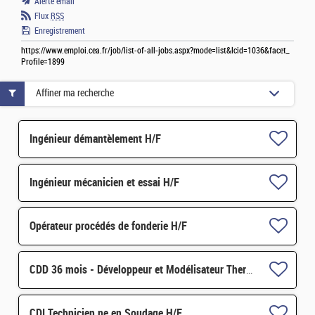
Alerte email
Flux
RSS
Enregistrement
https://www.emploi.cea.fr/job/list-of-all-jobs.aspx?mode=list&lcid=1036&facet_
Profile=1899
Affiner ma recherche
Ingénieur démantèlement H/F
Ingénieur mécanicien et essai H/F
Opérateur procédés de fonderie H/F
CDD 36 mois - Développeur et Modélisateur Thermomécanique H/F
CDI Technicien.ne en Soudage H/F