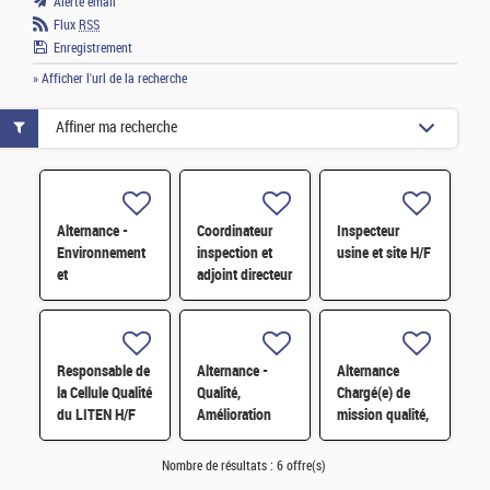
Alerte email
Flux
RSS
Enregistrement
» Afficher l'url de la recherche
Affiner ma recherche
Alternance -
Coordinateur
Inspecteur
Environnement
inspection et
usine et site H/F
et
adjoint directeur
développement
qualité/inspection
durable H/F
– Projet RJH
H/F
Responsable de
Alternance -
Alternance
la Cellule Qualité
Qualité,
Chargé(e) de
du LITEN H/F
Amélioration
mission qualité,
continue et
organisation et
satisfaction
amélioration
Nombre de résultats :
6 offre(s)
clients H/F
continue