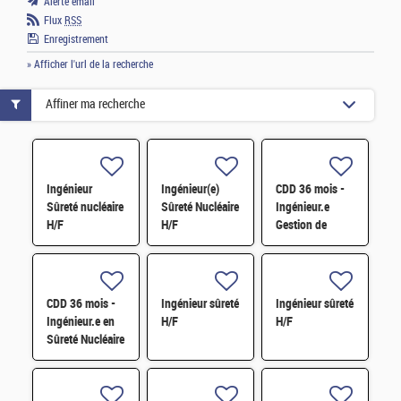
Alerte email
Flux
RSS
Enregistrement
» Afficher l'url de la recherche
Affiner ma recherche
Ingénieur
Ingénieur(e)
CDD 36 mois -
Sûreté nucléaire
Sûreté Nucléaire
Ingénieur.e
H/F
H/F
Gestion de
configuration et
Pilotage de
contrat
Exploitation des
CDD 36 mois -
Ingénieur sûreté
Ingénieur sûreté
INB
Ingénieur.e en
H/F
H/F
Sûreté Nucléaire
- 5 ans
d'expérience H/F