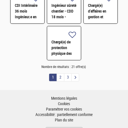
CDI Intérimaire
Ingénieur sûreté
Chargé(e)
36 mois
chantier - CDD
d'affaires en
Ingénieur.e en
18 mois -
gestion et
Sûreté Nucléaire
Cadarache F/H
contrôle des
H/F
matières
nucléaires H/F
Chargé(e) de
protection
physique des
sites et
installations
Nombre de résultats :
21 offre(s)
contre les actes
de malveillance
1
2
3
H/F
Mentions légales
Cookies
Paramétrer vos cookies
Accessibilité : partiellement conforme
Plan du site