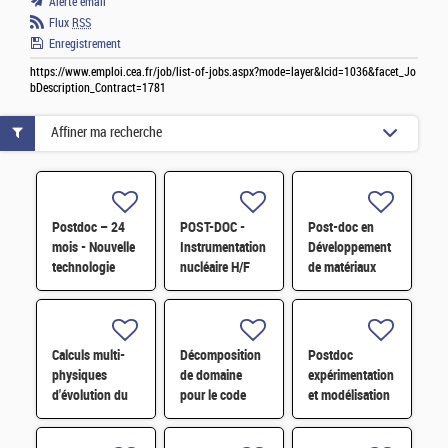
Alerte email
Flux
RSS
Enregistrement
https://www.emploi.cea.fr/job/list-of-jobs.aspx?mode=layer&lcid=1036&facet_Jo
bDescription_Contract=1781
Affiner ma recherche
Postdoc – 24
POST-DOC -
Post-doc en
mois - Nouvelle
Instrumentation
Développement
technologie
nucléaire H/F
de matériaux
d'imagerie
dérivés de
proche
graphène
infrarouge H/F
fonctionnalisé
par des
Calculs multi-
Décomposition
Postdoc
composés redox
physiques
de domaine
expérimentation
H/F
d'évolution du
pour le code
et modélisation
combustible à
Monte-Carlo de
multiphysique
l'échelle du
nouvelle
H/F