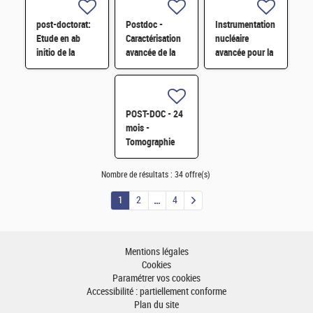
réacteur par
génération
simulation
TRIPOLI-5 H/F
post-doctorat:
Postdoc -
Instrumentation
Monte-Carlo
Etude en ab
Caractérisation
nucléaire
initio de la
avancée de la
avancée pour la
thermodiffusion
stabilité des
mesure
des petits
cellules
radiologique en
polarons dans
photovoltaïques
environnement
UO2 H/F
tandem H/F
contraint H/F
POST-DOC - 24
mois -
Tomographie
rayon X -
neutrons de
Nombre de résultats :
34 offre(s)
l'évaporation
H/F
1
2
4
Mentions légales
Cookies
Paramétrer vos cookies
Accessibilité : partiellement conforme
Plan du site