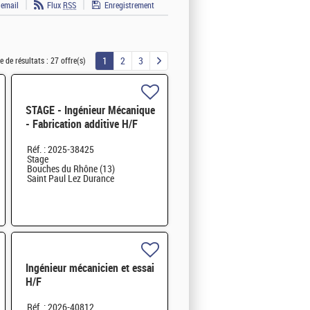
 email
Flux
RSS
Enregistrement
1
2
3
 de résultats :
27 offre(s)
STAGE - Ingénieur Mécanique
- Fabrication additive H/F
Réf. : 2025-38425
Stage
Bouches du Rhône (13)
Saint Paul Lez Durance
Ingénieur mécanicien et essai
H/F
Réf. : 2026-40812