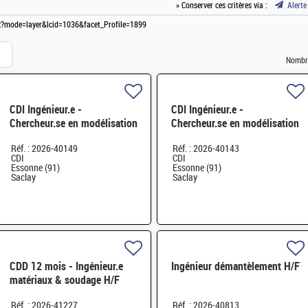
» Conserver ces critères via :
Alerte
spx?mode=layer&lcid=1036&facet_Profile=1899
Nombre
CDI Ingénieur.e -
CDI Ingénieur.e -
Chercheur.se en modélisation
Chercheur.se en modélisation
mécanique H/F
mécanique H/F
Réf. : 2026-40149
Réf. : 2026-40143
CDI
CDI
Essonne (91)
Essonne (91)
Saclay
Saclay
CDD 12 mois - Ingénieur.e
Ingénieur démantèlement H/F
matériaux & soudage H/F
Réf. : 2026-41227
Réf. : 2026-40813