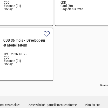
CDD
CDD
Essonne (91)
Gard (30)
Saclay
Bagnols sur Cèze
CDD 36 mois - Développeur
et Modélisateur
Thermomécanique H/F
Réf. : 2026-40175
CDD
Essonne (91)
Saclay
Nombre
rer vos cookies
Accessibilité : partiellement conforme
Plan du site