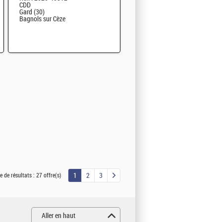
CDD
Gard (30)
Bagnols sur Cèze
1
2
3
 de résultats :
27 offre(s)
Aller en haut