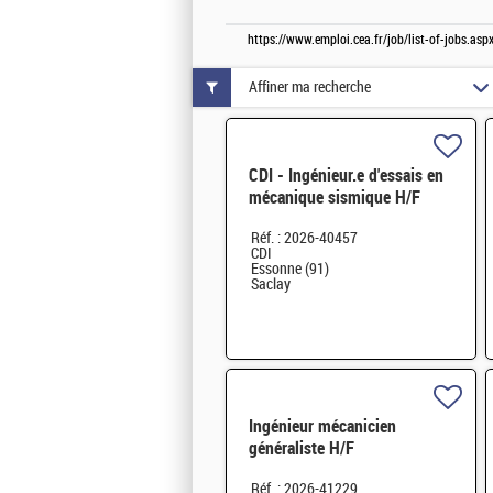
https://www.emploi.cea.fr/job/list-of-jobs.a
Affiner ma recherche
CDI - Ingénieur.e d'essais en
mécanique sismique H/F
Réf. : 2026-40457
CDI
Essonne (91)
Saclay
Ingénieur mécanicien
généraliste H/F
Réf. : 2026-41229