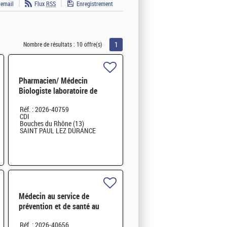
 email
Flux
RSS
Enregistrement
1
Nombre de résultats :
10 offre(s)
Pharmacien/ Médecin
Biologiste laboratoire de
Biologie Médicale H/F H/F
Réf. : 2026-40759
CDI
Bouches du Rhône (13)
SAINT PAUL LEZ DURANCE
Médecin au service de
prévention et de santé au
travail F/H
Réf. : 2026-40656