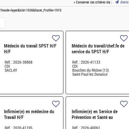
» Conserver ces critères via :
Alerte
spx?mode=layer&lcid=1036&facet_Profile=1915
Médecin du travail SPST H/F
Médecin du travail/chef.fe de
H/F
service du SPST H/F
Réf. : 2026-38868
Réf. : 2026-41133
CDI
CDI
SACLAY
Bouches du Rhône (13)
Saint Paul lez Durance
Infirmier(e) en médecine du
Infirmier(e) en Service de
Travail H/F
Prévention et Santé au
Travail H/F
Réf. : 2026-41195
Réf. : 2026-40061