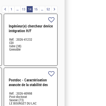
1
13
14
15
52
Ingénieur(e) chercheur device
intégration H/F
Réf. : 2026-41232
CDI
Isère (38)
Grenoble
Postdoc - Caractérisation
avancée de la stabilité des
cellules photovoltaïques
Réf. : 2026-40998
tandem H/F
Post-doctorat
Savoie (73)
LE BOURGET DU LAC