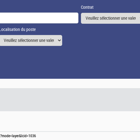
Contrat
Localisation du poste
spx?mode=layer&lcid=1036