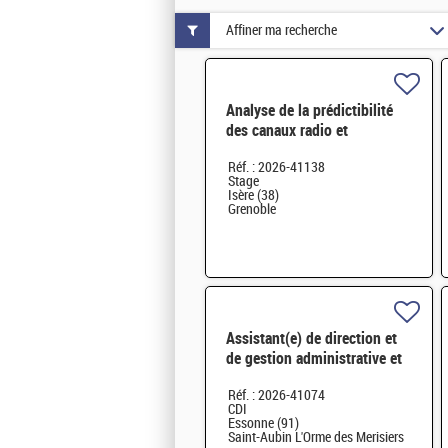
Affiner ma recherche
Analyse de la prédictibilité
des canaux radio et
modélisation par réseaux de
Réf. : 2026-41138
neurones H/F
Stage
Isère (38)
Grenoble
Assistant(e) de direction et
de gestion administrative et
financière de la Maison de la
Réf. : 2026-41074
Simulation H/F
CDI
Essonne (91)
Saint-Aubin L'Orme des Merisiers