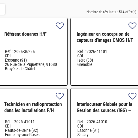
Nombre de résultats :
514 offre(s)
Référent douanes H/F
Ingénieur en conception de
capteurs d'images CMOS H/F
Réf. : 2025-36225
Réf. : 2026-41101
CDI
CDI
Essonne (91)
Isère (38)
26 Rue de la Piquetterie, 91680
Grenoble
Bruyères-le-Châtel
Technicien en radioprotection
Interlocuteur Globale pour la
dans les installations F/H
Gestion des sources (IGG) –
Chargé d'affaire
Réf. : 2026-41011
Réf. : 2026-41010
radioprotection F/H
CDI
CDI
Hauts-de-Seine (92)
Essonne (91)
Fontenay-aux-Roses
Saclay