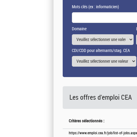
Mots clés
(ex : informaticien)
Domaine
CDI/CDD pour alternants/stag. CEA
Les offres d'emploi
CEA
Critères sélectionnés :
https://www.emploi.cea.fr/job/list-of-jobs.a