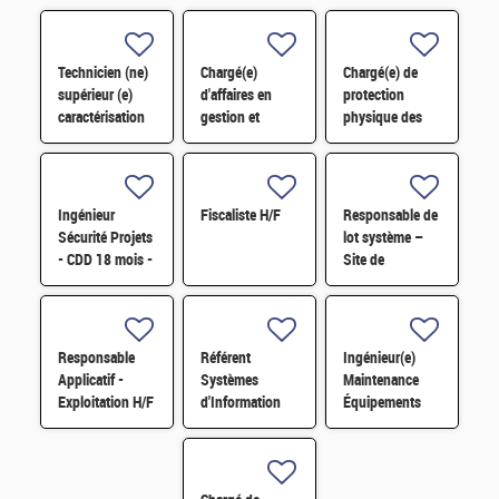
Technicien (ne)
Chargé(e)
Chargé(e) de
supérieur (e)
d'affaires en
protection
caractérisation
gestion et
physique des
des cellules
contrôle des
sites et
électrochimiques
matières
installations
EHT H/F
nucléaires H/F
contre les actes
de malveillance
Ingénieur
Fiscaliste H/F
Responsable de
H/F
Sécurité Projets
lot système –
- CDD 18 mois -
Site de
Cadarache F/H
Cadarache H/F
Responsable
Référent
Ingénieur(e)
Applicatif -
Systèmes
Maintenance
Exploitation H/F
d'Information
Équipements
Métier (RSIM)
Microélectroniques
H/F
H/F