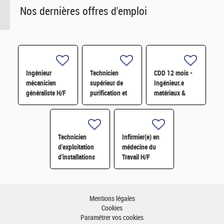
Nos dernières offres d'emploi
Ingénieur
Technicien
CDD 12 mois -
mécanicien
supérieur de
Ingénieur.e
généraliste H/F
purification et
matériaux &
fabrication en
soudage H/F
chaine blindée
H/F
Technicien
Infirmier(e) en
d'exploitation
médecine du
d'installations
Travail H/F
H/F
Mentions légales
Cookies
Paramétrer vos cookies