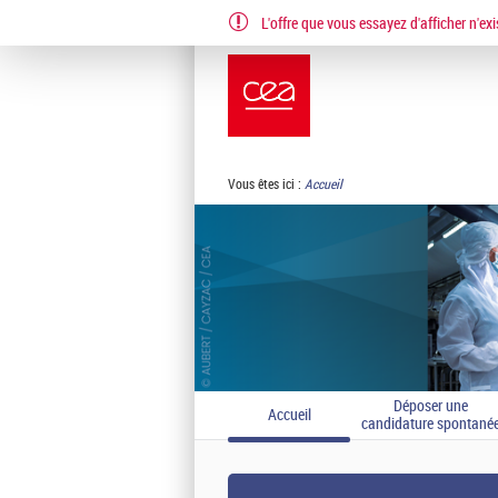
L'offre que vous essayez d'afficher n'exi
EN
FR
Vous êtes ici :
Accueil
Déposer une
Accueil
candidature spontané