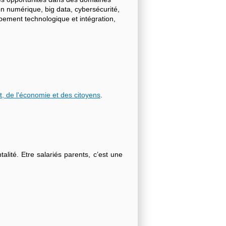
on numérique, big data, cybersécurité,
ppement technologique et intégration,
t, de l'économie et des citoyens
.
lité. Etre salariés parents, c’est une