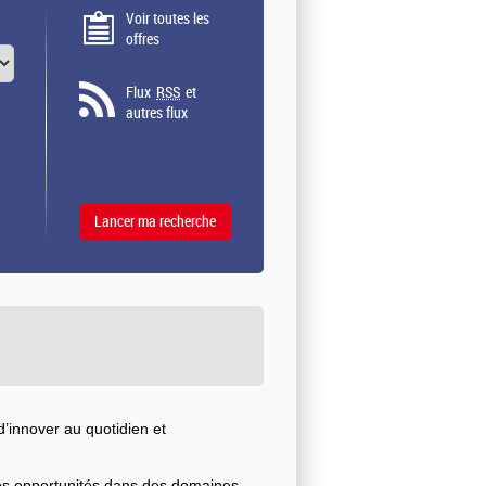
Voir toutes les
offres
Flux
RSS
et
autres flux
’innover au quotidien et
ses opportunités dans des domaines