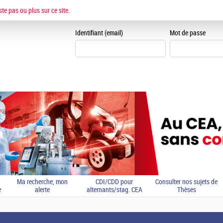
ESPACE CANDIDAT
ste pas ou plus sur ce site.
Je me crée un espace can
Identifiant (email)
Mot de passe
Ma recherche, mon
CDI/CDD pour
Consulter nos sujets de
e
alerte
alternants/stag. CEA
Thèses