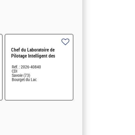
Chef du Laboratoire de
Pilotage Intelligent des
Réseaux Electriques (LIRE)
Réf. : 2026-40840
H/F
CDI
Savoie (73)
Bourget du Lac