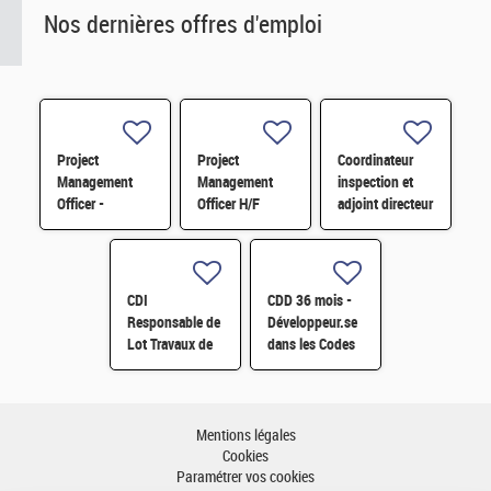
Nos dernières offres d'emploi
Project
Project
Coordinateur
Management
Management
inspection et
Officer -
Officer H/F
adjoint directeur
Référent Cost
qualité/inspection
Engineering H/F
– Projet RJH
H/F
CDI
CDD 36 mois -
Responsable de
Développeur.se
Lot Travaux de
dans les Codes
Démantèlement
de Traitement
- Projet EPOC
des Données
H/F
Nucléaires et
Monte-Carlo H/F
Mentions légales
Cookies
Paramétrer vos cookies