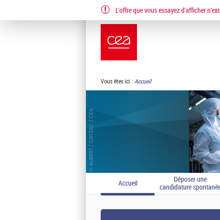
L'offre que vous essayez d'afficher n'exi
EN
FR
Vous êtes ici :
Accueil
Déposer une
Accueil
candidature spontané