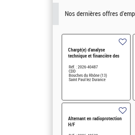
Nos dernières offres d'emp
Chargé(e) d'analyse
technique et financière des
contrats de maintenance
Réf. : 2026-40487
électromécanique H/F
CDD
Bouches du Rhône (13)
Saint Paul lez Durance
Alternant en radioprotection
H/F