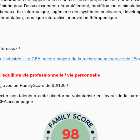
ngénierie pour l'assainissement-démantèlement, modélisation et simulati
ationaux, bio-informatique, ingénierie des systèmes nucléaires, dévelo
mentation, robotique interactive, innovation thérapeutique.
ntéressez !
 l'industrie - Le CEA, acteur majeur de la recherche au service de l'Eta
équilibre vie professionnelle / vie personnelle
d
avec un FamilyScore de 98/100 !
r nos talents à cette plateforme volontariste en faveur de la parenta
le CEA accompagne !