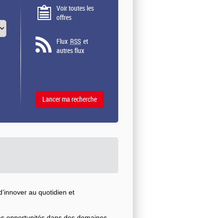
Voir toutes les
offres
Flux
RSS
et
autres flux
’innover au quotidien et
ses opportunités dans des domaines