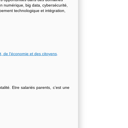
on numérique, big data, cybersécurité,
ppement technologique et intégration,
t, de l'économie et des citoyens
.
lité. Etre salariés parents, c’est une