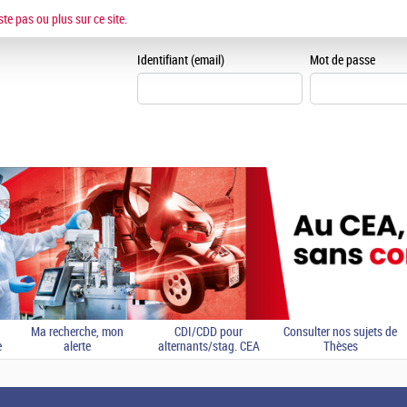
ESPACE CANDIDAT
ste pas ou plus sur ce site.
Je me crée un espace can
Identifiant (email)
Mot de passe
Ma recherche, mon
CDI/CDD pour
Consulter nos sujets de
e
alerte
alternants/stag. CEA
Thèses