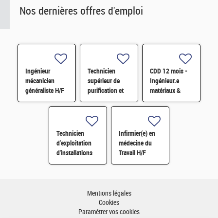
Nos dernières offres d'emploi
Ingénieur
Technicien
CDD 12 mois -
mécanicien
supérieur de
Ingénieur.e
généraliste H/F
purification et
matériaux &
fabrication en
soudage H/F
chaine blindée
H/F
Technicien
Infirmier(e) en
d'exploitation
médecine du
d'installations
Travail H/F
H/F
Mentions légales
Cookies
Paramétrer vos cookies