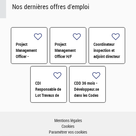
Nos dernières offres d'emploi
Project
Project
Coordinateur
Management
Management
inspection et
Officer -
Officer H/F
adjoint directeur
Référent Cost
qualité/inspection
Engineering H/F
– Projet RJH
H/F
CDI
CDD 36 mois -
Responsable de
Développeur.se
Lot Travaux de
dans les Codes
Démantèlement
de Traitement
- Projet EPOC
des Données
H/F
Nucléaires et
Monte-Carlo H/F
Mentions légales
Cookies
Paramétrer vos cookies