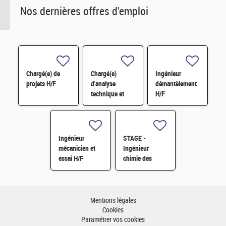
Nos dernières offres d'emploi
Chargé(e) de
Chargé(e)
Ingénieur
projets H/F
d'analyse
démantèlement
technique et
H/F
financière des
contrats de
maintenance
électromécanique
Ingénieur
STAGE -
H/F
mécanicien et
Ingénieur
essai H/F
chimie des
matériaux -
Rhéologie H/F
Mentions légales
Cookies
Paramétrer vos cookies