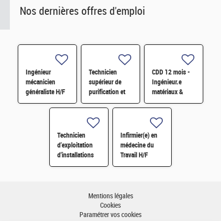
Nos dernières offres d'emploi
Ingénieur
Technicien
CDD 12 mois -
mécanicien
supérieur de
Ingénieur.e
généraliste H/F
purification et
matériaux &
fabrication en
soudage H/F
chaine blindée
H/F
Technicien
Infirmier(e) en
d'exploitation
médecine du
d'installations
Travail H/F
H/F
Mentions légales
Cookies
Paramétrer vos cookies