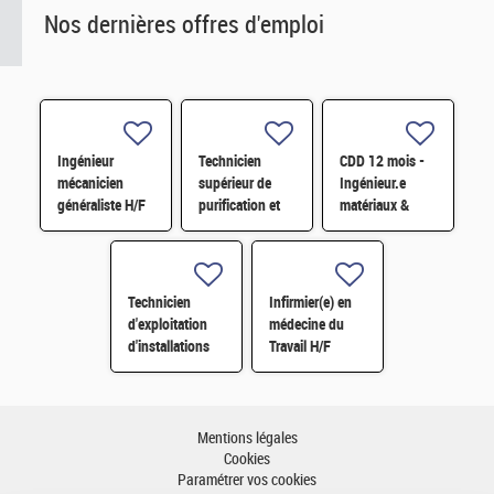
Nos dernières offres d'emploi
Ingénieur
Technicien
CDD 12 mois -
mécanicien
supérieur de
Ingénieur.e
généraliste H/F
purification et
matériaux &
fabrication en
soudage H/F
chaine blindée
H/F
Technicien
Infirmier(e) en
d'exploitation
médecine du
d'installations
Travail H/F
H/F
Mentions légales
Cookies
Paramétrer vos cookies