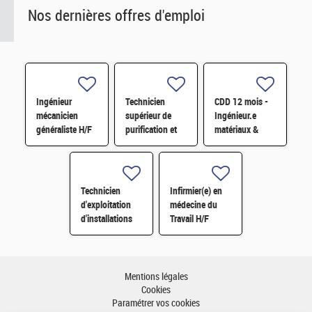
Nos dernières offres d'emploi
Ingénieur
Technicien
CDD 12 mois -
mécanicien
supérieur de
Ingénieur.e
généraliste H/F
purification et
matériaux &
fabrication en
soudage H/F
chaine blindée
H/F
Technicien
Infirmier(e) en
d'exploitation
médecine du
d'installations
Travail H/F
H/F
Mentions légales
Cookies
Paramétrer vos cookies