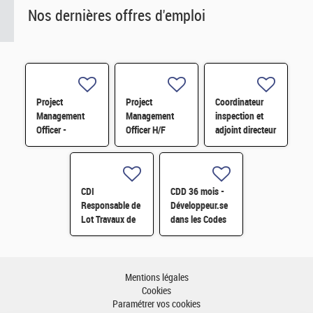
Nos dernières offres d'emploi
Project
Project
Coordinateur
Management
Management
inspection et
Officer -
Officer H/F
adjoint directeur
Référent Cost
qualité/inspection
Engineering H/F
– Projet RJH
H/F
CDI
CDD 36 mois -
Responsable de
Développeur.se
Lot Travaux de
dans les Codes
Démantèlement
de Traitement
- Projet EPOC
des Données
H/F
Nucléaires et
Monte-Carlo H/F
Mentions légales
Cookies
Paramétrer vos cookies