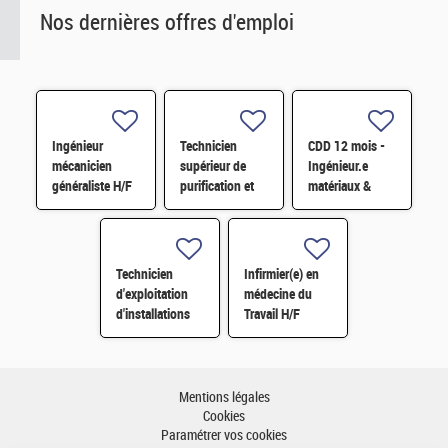
Nos dernières offres d'emploi
Ingénieur
Technicien
CDD 12 mois -
mécanicien
supérieur de
Ingénieur.e
généraliste H/F
purification et
matériaux &
fabrication en
soudage H/F
chaine blindée
H/F
Technicien
Infirmier(e) en
d'exploitation
médecine du
d'installations
Travail H/F
H/F
Mentions légales
Cookies
Paramétrer vos cookies