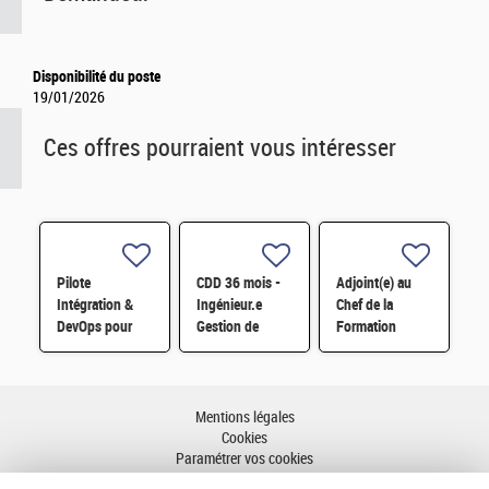
Disponibilité du poste
19/01/2026
Ces offres pourraient vous intéresser
Pilote
CDD 36 mois -
Adjoint(e) au
Intégration &
Ingénieur.e
Chef de la
DevOps pour
Gestion de
Formation
workflows
configuration et
Locale de
scientifiques
Pilotage de
Sécurité H/F
HPC H/F
contrat
Exploitation des
Mentions légales
INB
Cookies
Paramétrer vos cookies
Accessibilité : partiellement conforme