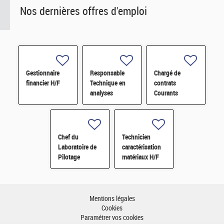
Nos dernières offres d'emploi
Gestionnaire
Responsable
Chargé de
financier H/F
Technique en
contrats
analyses
Courants
radiologiques
Faibles (CFA)
H/F
H/F
Chef du
Technicien
Laboratoire de
caractérisation
Pilotage
matériaux H/F
Intelligent des
Réseaux
Electriques
(LIRE) H/F
Mentions légales
Cookies
Paramétrer vos cookies