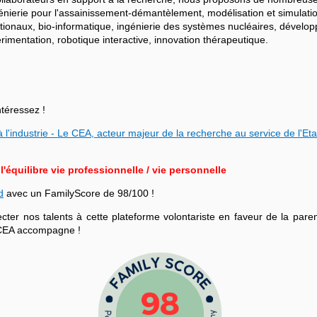
ngénierie pour l'assainissement-démantèlement, modélisation et simulati
ationaux, bio-informatique, ingénierie des systèmes nucléaires, dévelo
mentation, robotique interactive, innovation thérapeutique.
ntéressez !
 l'industrie - Le CEA, acteur majeur de la recherche au service de l'Eta
équilibre vie professionnelle / vie personnelle
d
avec un FamilyScore de 98/100 !
r nos talents à cette plateforme volontariste en faveur de la parenta
le CEA accompagne !