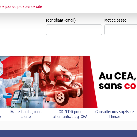
ESPACE CANDIDAT
ste pas ou plus sur ce site.
Je me crée un espace can
Identifiant (email)
Mot de passe
Ma recherche, mon
CDI/CDD pour
Consulter nos sujets de
e
alerte
alternants/stag. CEA
Thèses