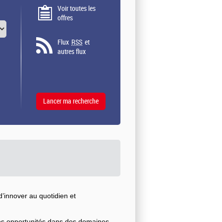
Voir toutes les
offres
Flux
RSS
et
autres flux
’innover au quotidien et
ses opportunités dans des domaines