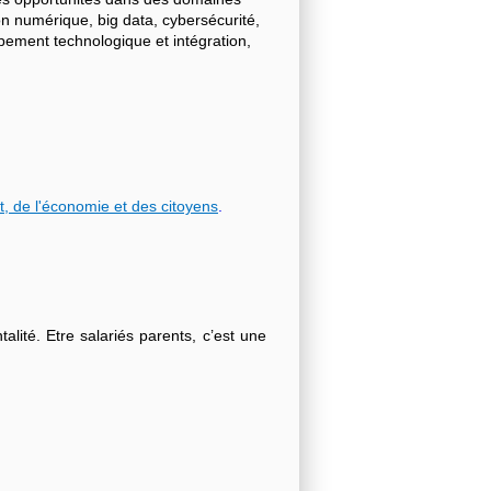
on numérique, big data, cybersécurité,
ppement technologique et intégration,
t, de l'économie et des citoyens
.
lité. Etre salariés parents, c’est une