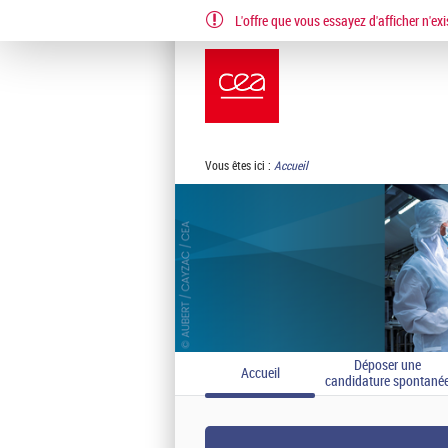
L'offre que vous essayez d'afficher n'exi
EN
FR
Vous êtes ici :
Accueil
Déposer une
Accueil
candidature spontané