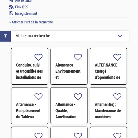
Alerte email
Flux
RSS
Enregistrement
» Afficher l'url de la recherche
Affiner ma recherche
Conduite, suivi
Alternance -
ALTERNANCE -
et traçabilité des
Environnement
Chargé
installations de
et
d'opérations de
chauffage et de
développement
maintenance sur
fluides H/F
durable H/F
Installation
Nucléaire de
Base (INB) H/F
Alternance -
Alternance -
Alternant(e) :
Remplacement
Qualité,
Maintenance de
du Tableau
Amélioration
machines
Général Basse
continue et
automates -
Tension d'un
satisfaction
réalisation
Bâtiment H/F
clients H/F
d'études