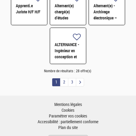
d'amélioration
Apprenti.e
Alternant(e)
Alternant(e) -
H/F
Juriste H/F H/F
chargé(e)
Archivage
d'études
électronique –
marketing en
Archives
innovation
scientifiques -
numérique et
records
systèmes – H/F
management
ALTERNANCE -
- Saclay
H/F
Ingénieur en
conception et
développement
d'assistants d'IA
Nombre de résultats :
28 offre(s)
générative H/F
H/F
1
2
3
Mentions légales
Cookies
Paramétrer vos cookies
Accessibilité : partiellement conforme
Plan du site