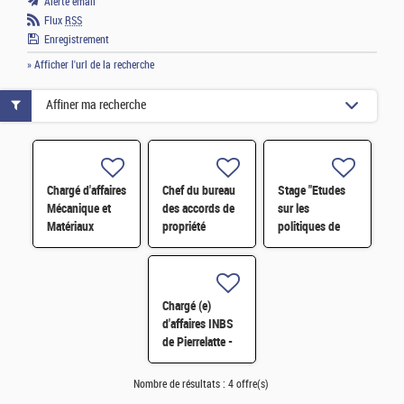
Alerte email
Flux
RSS
Enregistrement
» Afficher l'url de la recherche
Affiner ma recherche
Chargé d'affaires
Chef du bureau
Stage "Etudes
Mécanique et
des accords de
sur les
Matériaux
propriété
politiques de
intellectuelle
dissuasion " H/F
H/F
Chargé (e)
d'affaires INBS
de Pierrelatte -
Inspecteur en
sûreté nucléaire
Nombre de résultats :
4 offre(s)
H/F