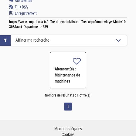
Alerte email
Flux
RSS
Enregistrement
https://www.emploi.cea.fr/offre-de-emploi/liste-offres.aspx?mode=layer&lcid=10
36&facet_Department=289
Affiner ma recherche
Alternant(e) :
Maintenance de
machines
automates -
réalisation
Nombre de résultats :
1 offre(s)
d'études
d'amélioration
1
H/F
Mentions légales
Cookies