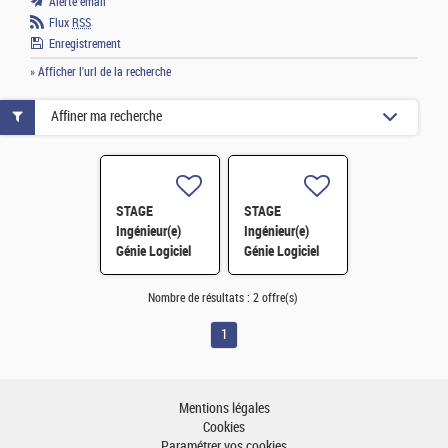
Alerte email
Flux
RSS
Enregistrement
» Afficher l'url de la recherche
Affiner ma recherche
STAGE
STAGE
Ingénieur(e)
Ingénieur(e)
Génie Logiciel
Génie Logiciel
Interfaces
Modélisation et
Innovantes H/F
Back H/F
Nombre de résultats :
2 offre(s)
1
Mentions légales
Cookies
Paramétrer vos cookies