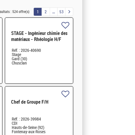
1
2
53
sultats :
524 offre(s)
STAGE - Ingénieur chimie des
matériaux - Rhéologie H/F
Réf. : 2026-40690
Stage
Gard (30)
Chusclan
Chef de Groupe F/H
Réf. : 2026-39984
CDI
Hauts-de-Seine (92)
Fontenay-aux-Roses