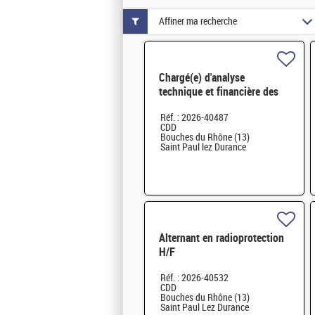
Affiner ma recherche
Chargé(e) d'analyse
technique et financière des
contrats de maintenance
Réf. : 2026-40487
électromécanique H/F
CDD
Bouches du Rhône (13)
Saint Paul lez Durance
Alternant en radioprotection
H/F
Réf. : 2026-40532
CDD
Bouches du Rhône (13)
Saint Paul Lez Durance