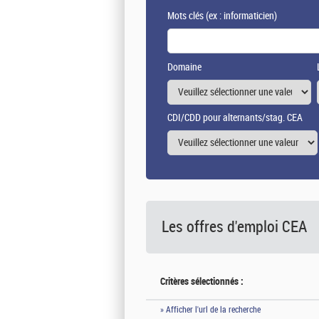
Mots clés
(ex : informaticien)
Domaine
CDI/CDD pour alternants/stag. CEA
Les offres d'emploi
CEA
Critères sélectionnés :
» Afficher l'url de la recherche