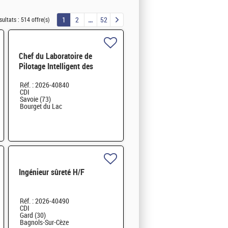
1
2
52
sultats :
514 offre(s)
Chef du Laboratoire de
Pilotage Intelligent des
Réseaux Electriques (LIRE)
Réf. : 2026-40840
H/F
CDI
Savoie (73)
Bourget du Lac
Ingénieur sûreté H/F
Réf. : 2026-40490
CDI
Gard (30)
Bagnols-Sur-Cèze