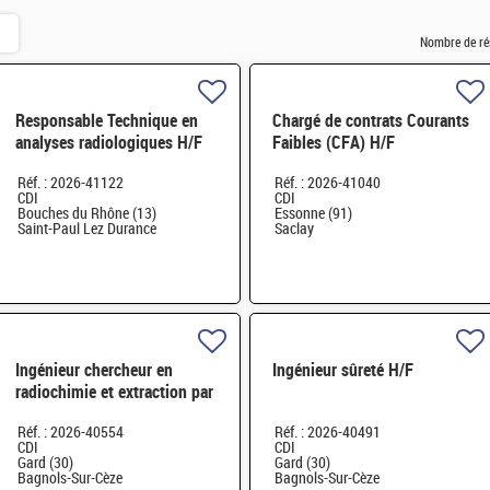
Nombre de ré
Responsable Technique en
Chargé de contrats Courants
analyses radiologiques H/F
Faibles (CFA) H/F
Réf. : 2026-41122
Réf. : 2026-41040
CDI
CDI
Bouches du Rhône (13)
Essonne (91)
Saint-Paul Lez Durance
Saclay
Ingénieur chercheur en
Ingénieur sûreté H/F
radiochimie et extraction par
solvant H/F
Réf. : 2026-40554
Réf. : 2026-40491
CDI
CDI
Gard (30)
Gard (30)
Bagnols-Sur-Cèze
Bagnols-Sur-Cèze