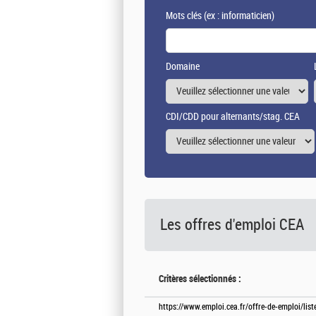
Mots clés
(ex : informaticien)
Domaine
CDI/CDD pour alternants/stag. CEA
Les offres d'emploi
CEA
Critères sélectionnés :
https://www.emploi.cea.fr/offre-de-emploi/lis