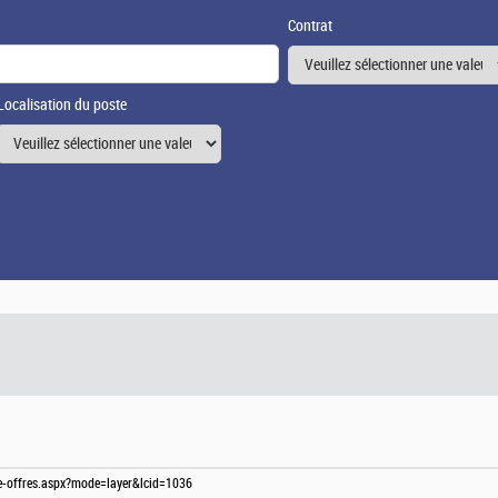
Contrat
Localisation du poste
te-offres.aspx?mode=layer&lcid=1036