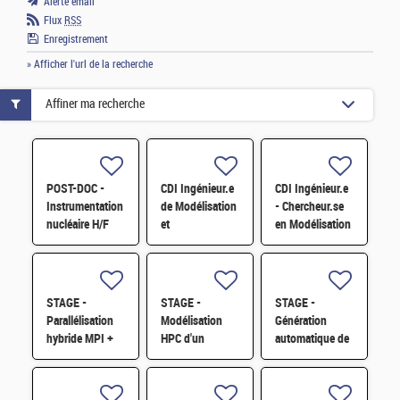
Alerte email
Flux
RSS
Enregistrement
» Afficher l'url de la recherche
Affiner ma recherche
POST-DOC -
CDI Ingénieur.e
CDI Ingénieur.e
Instrumentation
de Modélisation
- Chercheur.se
nucléaire H/F
et
en Modélisation
Développement
Diphasique et
logiciel en
Méthodes
Physique du
Numériques H/F
cycle/neutronique
STAGE -
STAGE -
STAGE -
H/F
Parallélisation
Modélisation
Génération
hybride MPI +
HPC d'un
automatique de
GPU d'un
assemblage
microstructures
solveur
combustible
granulaires H/F
éléments finis
type RJH et