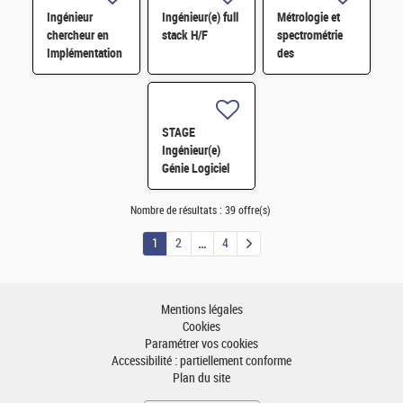
benchmark H/F
Ingénieur
Ingénieur(e) full
Métrologie et
chercheur en
stack H/F
spectrométrie
Implémentation
des
Physique
rayonnements X
d'ASIC
pour l'imagerie
numérique H/F
médicale H/F
STAGE
Ingénieur(e)
Génie Logiciel
Interfaces
Innovantes H/F
Nombre de résultats :
39 offre(s)
1
2
4
Mentions légales
Cookies
Paramétrer vos cookies
Accessibilité : partiellement conforme
Plan du site