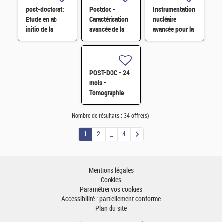
simulation
TRIPOLI-5 H/F
post-doctorat:
Postdoc -
Instrumentation
Monte-Carlo
Etude en ab
Caractérisation
nucléaire
initio de la
avancée de la
avancée pour la
thermodiffusion
stabilité des
mesure
des petits
cellules
radiologique en
polarons dans
photovoltaïques
environnement
UO2 H/F
tandem H/F
contraint H/F
POST-DOC - 24
mois -
Tomographie
rayon X -
neutrons de
Nombre de résultats :
34 offre(s)
l'évaporation
H/F
1
2
4
Mentions légales
Cookies
Paramétrer vos cookies
Accessibilité : partiellement conforme
Plan du site