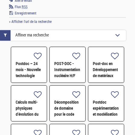
Alerte email
Flux
RSS
Enregistrement
» Afficher l'url de la recherche
Affiner ma recherche
Postdoc – 24
POST-DOC -
Post-doc en
mois - Nouvelle
Instrumentation
Développement
technologie
nucléaire H/F
de matériaux
d'imagerie
dérivés de
proche
graphène
infrarouge H/F
fonctionnalisé
par des
Calculs multi-
Décomposition
Postdoc
composés redox
physiques
de domaine
expérimentation
H/F
d'évolution du
pour le code
et modélisation
combustible à
Monte-Carlo de
multiphysique
l'échelle du
nouvelle
H/F
réacteur par
génération