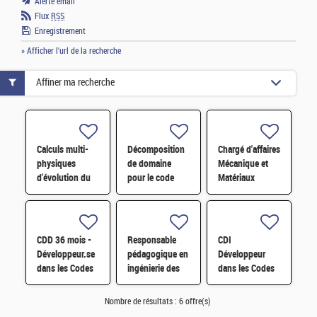
Alerte email
Flux
RSS
Enregistrement
» Afficher l'url de la recherche
Affiner ma recherche
Calculs multi-
Décomposition
Chargé d'affaires
physiques
de domaine
Mécanique et
d'évolution du
pour le code
Matériaux
combustible à
Monte-Carlo de
l'échelle du
nouvelle
réacteur par
génération
simulation
TRIPOLI-5 H/F
CDD 36 mois -
Responsable
CDI
Monte-Carlo
Développeur.se
pédagogique en
Développeur
dans les Codes
ingénierie des
dans les Codes
de Traitement
réacteurs F/H
de traitement
des Données
des données
Nombre de résultats :
6 offre(s)
Nucléaires et
Nucléaires et