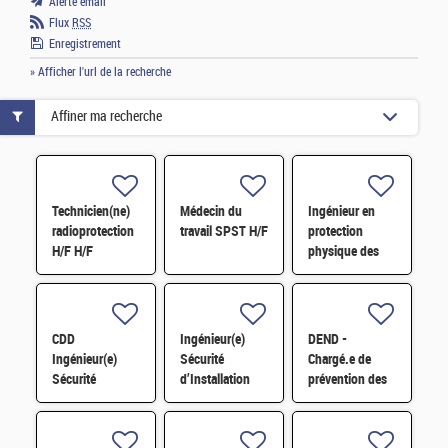
Alerte email
Flux
RSS
Enregistrement
» Afficher l'url de la recherche
Affiner ma recherche
Technicien(ne)
Médecin du
Ingénieur en
radioprotection
travail SPST H/F
protection
H/F H/F
physique des
matières
nucléaires des
sites H/F
CDD
Ingénieur(e)
DEND -
Ingénieur(e)
Sécurité
Chargé.e de
Sécurité
d’Installation
prévention des
d'Installation
H/F
risques
H/F
professionnels
et conseiller.e