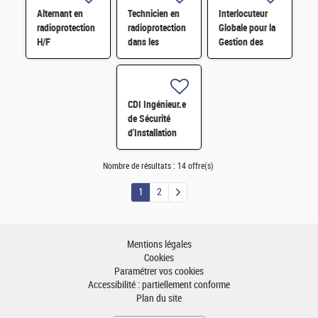
en
Alternant en
Technicien en
Interlocuteur
radioprotection
radioprotection
radioprotection
Globale pour la
H/F
H/F
dans les
Gestion des
installations F/H
sources (IGG) –
Chargé d'affaire
radioprotection
F/H
CDI Ingénieur.e
de Sécurité
d'Installation
H/F
Nombre de résultats :
14 offre(s)
1
2
Mentions légales
Cookies
Paramétrer vos cookies
Accessibilité : partiellement conforme
Plan du site