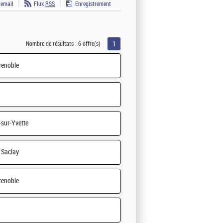
 email
Flux
RSS
Enregistrement
1
Nombre de résultats :
6 offre(s)
renoble
-sur-Yvette
Saclay
renoble