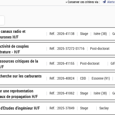
» Conserver ces critères via :
Alerte
s canaux radio et
Réf. : 2026-41138
Stage
Isère (38)
G
eurones H/F
ctivité de couples
Réf. : 2025-37272-S1716
Post-doctorat
rature - H/F
ssources critiques de la
Réf. : 2026-41155
Post-doctorat
Gif
H/F
herche sur les carburants
Réf. : 2026-40824
CDD
Essonne (91)
ur une représentation
Réf. : 2026-41062
Stage
Isère (38)
G
aux de propagation H/F
 d'Etudes d'ingénieur H/F
Réf. : 2025-37849
Stage
Saclay