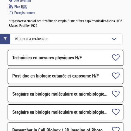
Alerte email
Flux
RSS
Enregistrement
https://www.emploi.cea.fr/offre-de-emploi/liste-offres.aspx?mode=list&lcid=1036
&facet_Profile=1922
Affiner ma recherche
Technicien en mesures physiques H/F
Post-doc en biologie cutanée et exposome H/F
Stagiaire en biologie moléculaire et microbiologie H/F Février 2027
Stagiaire en biologie moléculaire et microbiologie H/F Octobre 2027
Researcher in Cell Biology / 3D Imaging of Photosymbiosis (M/F)