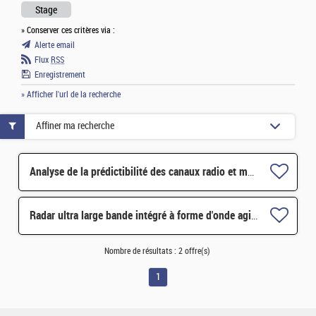
Stage
» Conserver ces critères via :
Alerte email
Flux
RSS
Enregistrement
» Afficher l'url de la recherche
Affiner ma recherche
Analyse de la prédictibilité des canaux radio et modélisation par réseaux de neurones H/F
Radar ultra large bande intégré à forme d'onde agile : théorie et pratique H/F
Nombre de résultats :
2 offre(s)
1