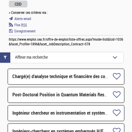
CDD
» Conserver ces critères via :
Alerte email
Flux
RSS
Enregistrement
https://www.emploi.cea.fr/offre-de-emploi/liste-offres.aspx?mode=list&lcid=1036
&facet_Profile=1896&facet_JobDescription_Contract=578
Affiner ma recherche
Chargé(e) d'analyse technique et financière des contrats de maintenance électromécanique H/F
Post-Doctoral Position in Quantum Materials Research H/F
Ingénieur chercheur en instrumentation et systèmes embarqués H/F
Ingénieur-chercheur en systèmes embarqués H/F