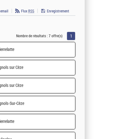
 email
Flux
RSS
Enregistrement
1
Nombre de résultats :
7 offre(s)
ierrelatte
nols sur Cèze
nols sur Cèze
nols-Sur-Cèze
ierrelatte