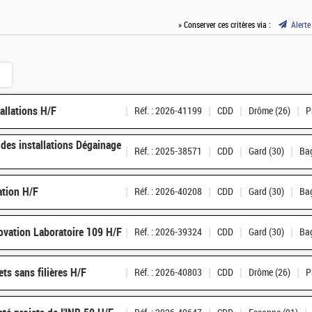
» Conserver ces critères via :
Alerte
tallations H/F
Réf. : 2026-41199
CDD
Drôme (26)
P
 des installations Dégainage
Réf. : 2025-38571
CDD
Gard (30)
Bag
ation H/F
Réf. : 2026-40208
CDD
Gard (30)
Bag
novation Laboratoire 109 H/F
Réf. : 2026-39324
CDD
Gard (30)
Bag
ts sans filières H/F
Réf. : 2026-40803
CDD
Drôme (26)
P