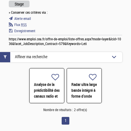
Stage
» Conserver ces critères via :
Alerte email
Flux
RSS
Enregistrement
https://www.emploi.cea.fr/offre-de-emploi/liste-offres.aspx?mode=layer&lcid=10
36&facet_JobDescription_Contract=579&Keywords=Leti
Affiner ma recherche
Analyse de la
Radar ultra large
prédictibilité des
bande intégré à
canaux radio et
forme d'onde
modélisation
agile : théorie et
par réseaux de
pratique H/F
Nombre de résultats :
2 offre(s)
neurones H/F
1