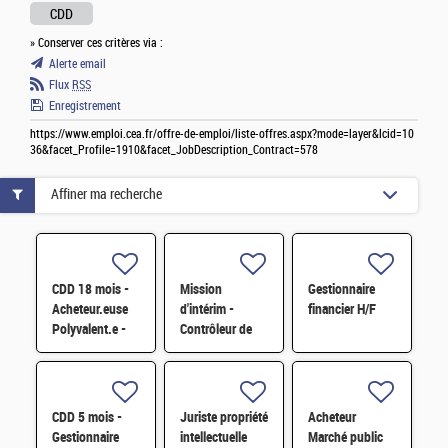
CDD
» Conserver ces critères via :
Alerte email
Flux
RSS
Enregistrement
https://www.emploi.cea.fr/offre-de-emploi/liste-offres.aspx?mode=layer&lcid=10
36&facet_Profile=1910&facet_JobDescription_Contract=578
Affiner ma recherche
CDD 18 mois -
Mission
Gestionnaire
Acheteur.euse
d'intérim -
financier H/F
Polyvalent.e -
Contrôleur de
Approvisionneur.se
gestion H/F
de l'Echelon
Central H/F
CDD 5 mois -
Juriste propriété
Acheteur
Gestionnaire
intellectuelle
Marché public