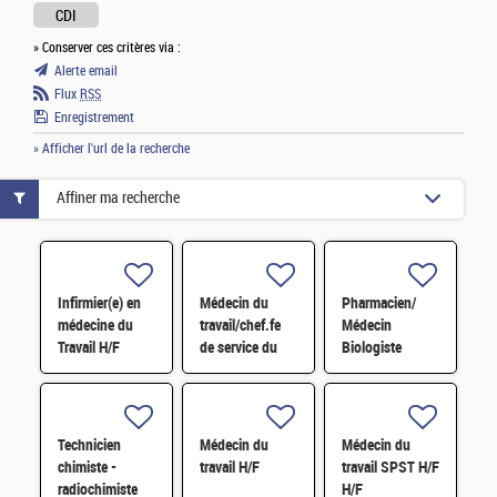
CDI
» Conserver ces critères via :
Alerte email
Flux
RSS
Enregistrement
» Afficher l'url de la recherche
Affiner ma recherche
Infirmier(e) en
Médecin du
Pharmacien/
médecine du
travail/chef.fe
Médecin
Travail H/F
de service du
Biologiste
SPST H/F
laboratoire de
Biologie
Médicale H/F
H/F
Technicien
Médecin du
Médecin du
chimiste -
travail H/F
travail SPST H/F
radiochimiste
H/F