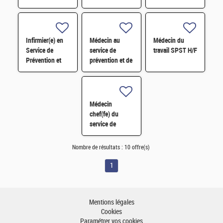
H/F
Infirmier(e) en
Médecin au
Médecin du
Service de
service de
travail SPST H/F
Prévention et
prévention et de
Santé au Travail
santé au travail
H/F
F/H
Médecin
chef(fe) du
service de
prévention et de
santé au travail
Nombre de résultats :
10 offre(s)
F/H
1
Mentions légales
Cookies
Paramétrer vos cookies