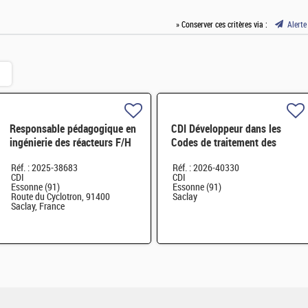
» Conserver ces critères via :
Alerte
Responsable pédagogique en
CDI Développeur dans les
ingénierie des réacteurs F/H
Codes de traitement des
données Nucléaires et
Réf. : 2025-38683
Réf. : 2026-40330
Monte-Carlo H/F
CDI
CDI
Essonne (91)
Essonne (91)
Route du Cyclotron, 91400
Saclay
Saclay, France