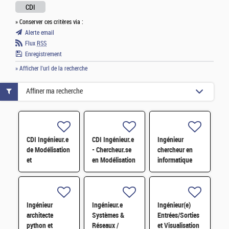
CDI
» Conserver ces critères via :
Alerte email
Flux
RSS
Enregistrement
» Afficher l'url de la recherche
Affiner ma recherche
CDI Ingénieur.e
CDI Ingénieur.e
Ingénieur
de Modélisation
- Chercheur.se
chercheur en
et
en Modélisation
informatique
Développement
Diphasique et
quantique pour
logiciel en
Méthodes
le
Physique du
Numériques H/F
développement
cycle/neutronique
de la pile
Ingénieur
Ingénieur.e
Ingénieur(e)
H/F
logicielle H/F
architecte
Systèmes &
Entrées/Sorties
python et
Réseaux /
et Visualisation