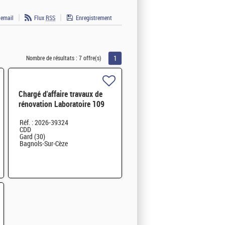
 email
Flux
RSS
Enregistrement
1
Nombre de résultats :
7 offre(s)
Chargé d'affaire travaux de
rénovation Laboratoire 109
H/F
Réf. : 2026-39324
CDD
Gard (30)
Bagnols-Sur-Cèze