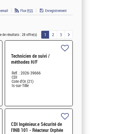
 email
Flux
RSS
Enregistrement
1
2
3
 de résultats :
28 offre(s)
Technicien de suivi /
méthodes H/F
Réf. : 2026-39666
CDI
Cote d'Or (21)
Is-sur-Tille
CDI Ingénieur.e Sécurité de
l'INB 101 - Réacteur Orphée