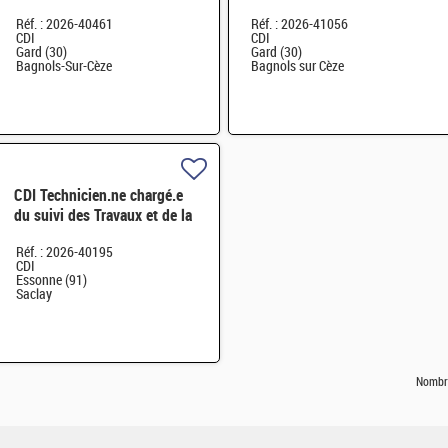
blindée H/F
Réf. : 2026-40461
Réf. : 2026-41056
CDI
CDI
Gard (30)
Gard (30)
Bagnols-Sur-Cèze
Bagnols sur Cèze
CDI Technicien.ne chargé.e
du suivi des Travaux et de la
maintenance de l'INB35 H/F
Réf. : 2026-40195
CDI
Essonne (91)
Saclay
Nombre