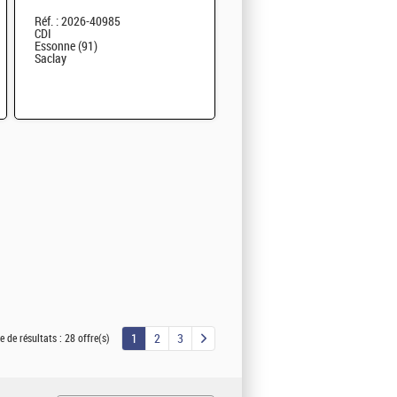
F/H
Réf. : 2026-40985
CDI
Essonne (91)
Saclay
1
2
3
 de résultats :
28 offre(s)