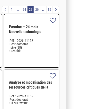
1
24
25
26
52
Postdoc – 24 mois -
Nouvelle technologie
d'imagerie proche infrarouge
Réf. : 2026-41162
H/F
Post-doctorat
Isère (38)
Grenoble
Analyse et modélisation des
ressources critiques de la
transition énergétique à long
Réf. : 2026-41155
H/F
Post-doctorat
Gif-sur-Yvette