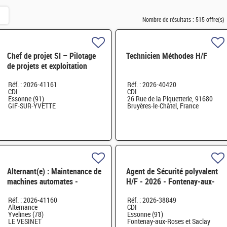
Nombre de résultats :
515 offre(s)
Chef de projet SI – Pilotage
Technicien Méthodes H/F
de projets et exploitation
applicative H/F
Réf. : 2026-41161
Réf. : 2026-40420
CDI
CDI
Essonne (91)
26 Rue de la Piquetterie, 91680
GIF-SUR-YVETTE
Bruyères-le-Châtel, France
Alternant(e) : Maintenance de
Agent de Sécurité polyvalent
machines automates -
H/F - 2026 - Fontenay-aux-
réalisation d'études
Roses (92) et Saclay (91) H/F
Réf. : 2026-41160
Réf. : 2026-38849
d'amélioration H/F
Alternance
CDI
Yvelines (78)
Essonne (91)
LE VESINET
Fontenay-aux-Roses et Saclay