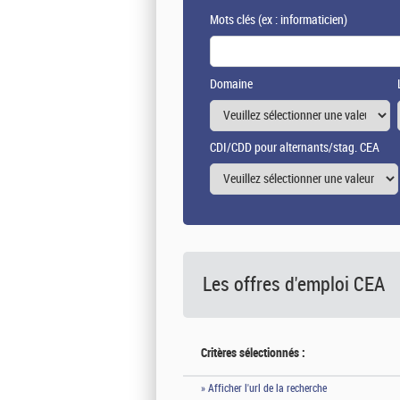
Mots clés
(ex : informaticien)
Domaine
CDI/CDD pour alternants/stag. CEA
Les offres d'emploi
CEA
Critères sélectionnés :
» Afficher l'url de la recherche