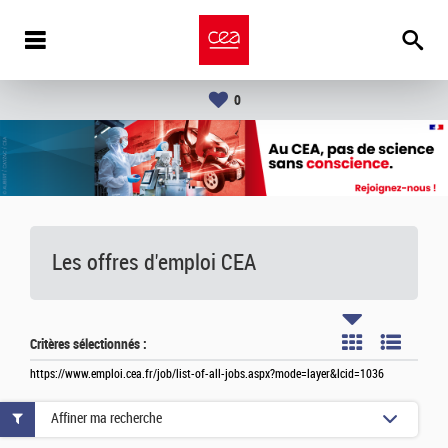
0
Les offres d'emploi
CEA
Critères sélectionnés :
https://www.emploi.cea.fr/job/list-of-all-jobs.aspx?mode=layer&lcid=1036
Affiner ma recherche