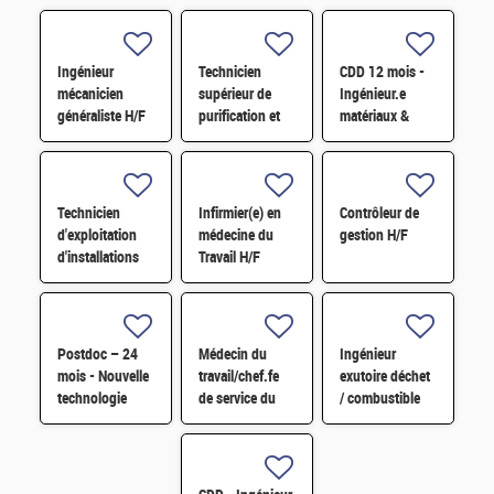
Ingénieur
Technicien
CDD 12 mois -
mécanicien
supérieur de
Ingénieur.e
généraliste H/F
purification et
matériaux &
fabrication en
soudage H/F
chaine blindée
H/F
Technicien
Infirmier(e) en
Contrôleur de
d'exploitation
médecine du
gestion H/F
d'installations
Travail H/F
H/F
Postdoc – 24
Médecin du
Ingénieur
mois - Nouvelle
travail/chef.fe
exutoire déchet
technologie
de service du
/ combustible
d'imagerie
SPST H/F
H/F
proche
infrarouge H/F